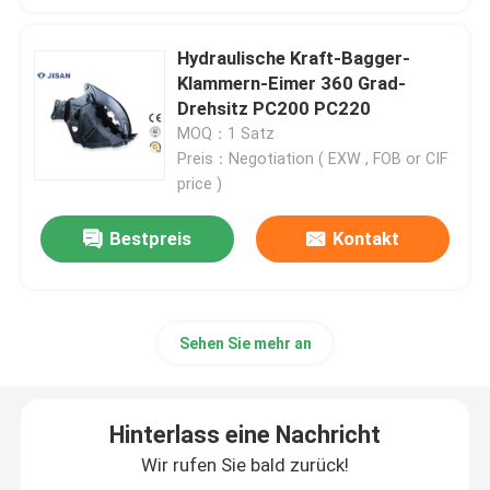
Hammer-Felsen-Unterbrecher
Hydraulische Kraft-Bagger-
Klammern-Eimer 360 Grad-
Drehsitz PC200 PC220
Bagger Mounted Pile Hammer
MOQ：1 Satz
Preis：Negotiation ( EXW , FOB or CIF
price )
Bagger-Metallschere
Bestpreis
Kontakt
Hydraulischer konkreter Pulverizer
Bagger-Beton-Zerkleinerungsmaschine
Sehen Sie mehr an
Hydraulischer Klotz halten sich fest
Hinterlass eine Nachricht
Wir rufen Sie bald zurück!
Bagger-Felsen-Zupacken