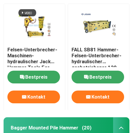
Felsen-Unterbrecher-
FALL SB81 Hammer-
Maschinen-
Felsen-Unterbrecher-
hydraulischer Jack
hydraulischer
Hammer Tools For
gasbetriebener 120-
Backhoes JOHN DEERE
180 l/min Ölfluss-
Bestpreis
Bestpreis
des Hammer-EDT450
Bagger
Kontakt
Kontakt
Bagger Mounted Pile Hammer
(20)