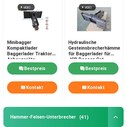
Minibagger
Hydraulische
Kompaktlader
Gesteinsbrecherhämmer
Baggerlader Traktor
für Baggerlader für
Anbaugeräte
JCB Doosan Cat
Bestpreis
Bestpreis
Kontakt
Kontakt
Hammer-Felsen-Unterbrecher
(41)