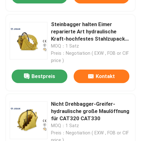
Steinbagger halten Eimer
reparierte Art hydraulische
Kraft-hochfestes Stahlzupacken
fest
MOQ：1 Satz
Preis：Negotiation ( EXW , FOB or CIF
price )
Bestpreis
Kontakt
Nicht Drehbagger-Greifer-
hydraulische große Maulöffnung
für CAT320 CAT330
MOQ：1 Satz
Preis：Negotiation ( EXW , FOB or CIF
price )