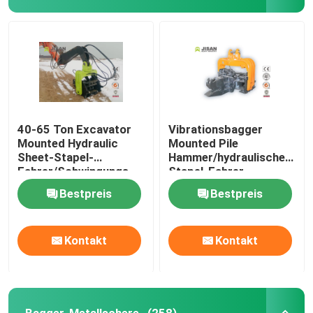
40-65 Ton Excavator
Vibrationsbagger
Mounted Hydraulic
Mounted Pile
Sheet-Stapel-
Hammer/hydraulischer
Fahrer/Schwingungs-
Stapel-Fahrer
Hammer
Bestpreis
Bestpreis
Kontakt
Kontakt
Bagger-Metallschere