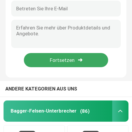
Vibrationsrammbär
Hydraulisches Platten-Verdichtungsgerät
orange Schale halten sich fest
Bagger-Schnellkuppler
Bagger-Trennmaschinen-Schaft
ANDERE KATEGORIEN AUS UNS
Baggergreifer
Bagger-Felsen-Unterbrecher
(86)
Mini-Raupenbagger