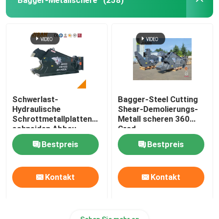
(258)
Schwerlast-
Bagger-Steel Cutting
Hydraulische
Shear-Demolierungs-
Schrottmetallplatten
Metall scheren 360
schneiden Abbau
Grad
Scheren für Adler
Bestpreis
Bestpreis
Kontakt
Kontakt