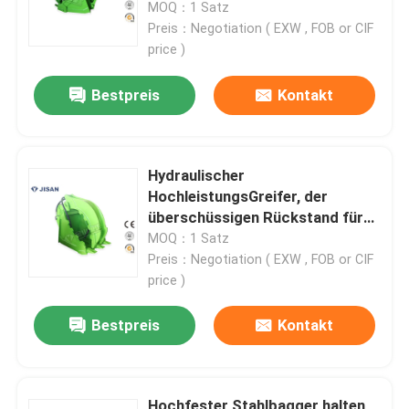
MOQ：1 Satz
Preis：Negotiation ( EXW , FOB or CIF
price )
Bestpreis
Kontakt
Hydraulischer
HochleistungsGreifer, der
überschüssigen Rückstand für
Bagger ZX200 ZX210 behandelt
MOQ：1 Satz
Preis：Negotiation ( EXW , FOB or CIF
price )
Haus
Bestpreis
Kontakt
Produkte
Über uns
Hochfester Stahlbagger halten