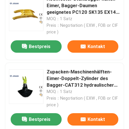
Eimer, Bagger-Daumen
geeignetes PC120 SK135 EX140
Fabrik-Ausflug
ZX140 fest
MOQ：1 Satz
Preis：Negotiation ( EXW , FOB or CIF
price )
Qualitätskontrolle
Bestpreis
Kontakt
Treten Sie mit uns in Verbindung
Fordern Sie ein Zitat
Zupacken-Maschinenhälften-
Eimer-Doppelt-Zylinder des
Bagger-CAT312 hydraulischer
Company News
drehender
MOQ：1 Satz
Preis：Negotiation ( EXW , FOB or CIF
price )
Bagger-Felsen-Unterbrecher
Bestpreis
Kontakt
hydraulischer Felsenunterbrecher