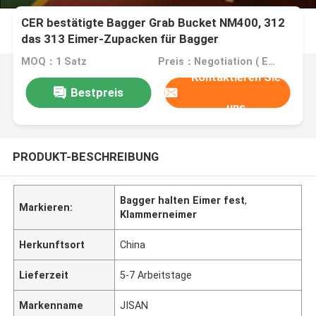
CER bestätigte Bagger Grab Bucket NM400, 312
das 313 Eimer-Zupacken für Bagger
MOQ：1 Satz
Preis：Negotiation ( EXW , FOB or CIF price )
Kontaktieren Sie
Bestpreis
uns
PRODUKT-BESCHREIBUNG
Bagger halten Eimer fest
,
Markieren:
Klammerneimer
Herkunftsort
China
Lieferzeit
5-7 Arbeitstage
Markenname
JISAN