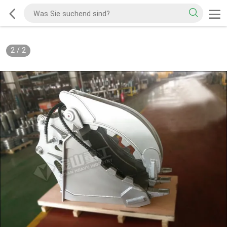
2
/
2