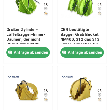
Großer Zylinder-
CER bestätigte
Löffelbagger-Eimer-
Bagger Grab Bucket
Daumen, der nicht
NM400, 312 das 313
JSS06 für PC120
Eimer-Zupacken für
PC160 dreht
Bagger
Anfrage absenden
Anfrage absenden
Haus
Produkte
Über uns