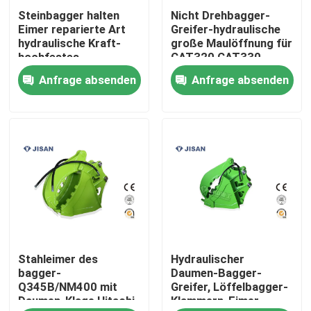
Steinbagger halten
Nicht Drehbagger-
Eimer reparierte Art
Greifer-hydraulische
Fabrik-Ausflug
hydraulische Kraft-
große Maulöffnung für
hochfestes
CAT320 CAT330
Stahlzupacken fest
Anfrage absenden
Anfrage absenden
Qualitätskontrolle
Treten Sie mit uns in Verbindung
Fordern Sie ein Zitat
Company News
Stahleimer des
Hydraulischer
Bagger-Felsen-Unterbrecher
bagger-
Daumen-Bagger-
Q345B/NM400 mit
Greifer, Löffelbagger-
Daumen-Klage Hitachi
Klammern-Eimer-
hydraulischer Felsenunterbrecher