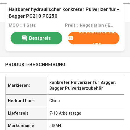
Haltbarer hydraulischer konkreter Pulverizer für -
Bagger PC210 PC250
MOQ：1 Satz
Preis：Negotiation ( EXW , FOB or CIF price )
Kontaktieren Sie
Bestpreis
uns
PRODUKT-BESCHREIBUNG
konkreter Pulverizer für Bagger
,
Markieren:
Bagger Pulverizerzubehör
Herkunftsort
China
Lieferzeit
7-10 Arbeitstage
Markenname
JISAN