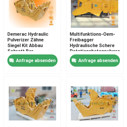
Demerac Hydraulic
Multifunktions-Oem-
Pulverizer Zähne
Freibagger
Siegel Kit Abbau
Hydraulische Schere
Schrott Bar
Rotationsbetonpulverator
Schneiden Blasen
für 20 Tonnen Bagger
Anfrage absenden
Anfrage absenden
Scheren Bagger
Haus
Produkte
Über uns