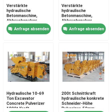
Verstärkte
Verstärkte
hydraulische
hydraulische
Fabrik-Ausflug
Betonmaschine,
Betonmaschine,
Abbruchspulver,
Abbruchspulver,
hydraulische Schere
hydraulische Schere
Anfrage absenden
Anfrage absenden
Qualitätskontrolle
für alle Bagger
für alle Bagger
Treten Sie mit uns in Verbindung
Fordern Sie ein Zitat
Company News
Hydraulische 10-69
200t Schnittkraft
Bagger-Felsen-Unterbrecher
Ton Excavator
hydraulische konkrete
Concrete Pulverizer
Schneider-Höhe
1000t Kraft
Pulverizer-50mm
hydraulischer Felsenunterbrecher