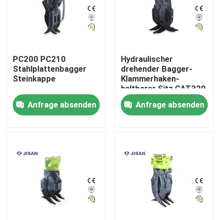
PC200 PC210
Hydraulischer
Stahlplattenbagger
drehender Bagger-
Steinkappe
Klammerhaken-
haltbarer Sitz CAT320
20 Tonnen-Bagger
Anfrage absenden
Anfrage absenden
Haus
Produkte
Über uns