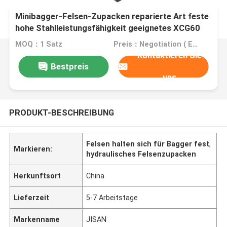
Minibagger-Felsen-Zupacken reparierte Art feste
hohe Stahlleistungsfähigkeit geeignetes XCG60
MOQ：1 Satz
Preis：Negotiation ( EXW , FOB or CIF price )
Kontaktieren Sie
Bestpreis
uns
PRODUKT-BESCHREIBUNG
Felsen halten sich für Bagger fest
,
Markieren:
hydraulisches Felsenzupacken
Herkunftsort
China
Lieferzeit
5-7 Arbeitstage
Markenname
JISAN