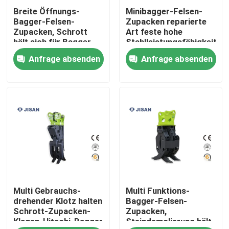
Breite Öffnungs-
Minibagger-Felsen-
Bagger-Felsen-
Zupacken reparierte
Fabrik-Ausflug
Zupacken, Schrott
Art feste hohe
hält sich für Bagger
Stahlleistungsfähigkeit
SANY SY200 SY210
geeignetes XCG60
Anfrage absenden
Anfrage absenden
Qualitätskontrolle
SY220 fest
Treten Sie mit uns in Verbindung
Fordern Sie ein Zitat
Company News
Multi Gebrauchs-
Multi Funktions-
Bagger-Felsen-Unterbrecher
drehender Klotz halten
Bagger-Felsen-
Schrott-Zupacken-
Zupacken,
Klagen-Hitachi-Bagger
Steindemolierung hält
hydraulischer Felsenunterbrecher