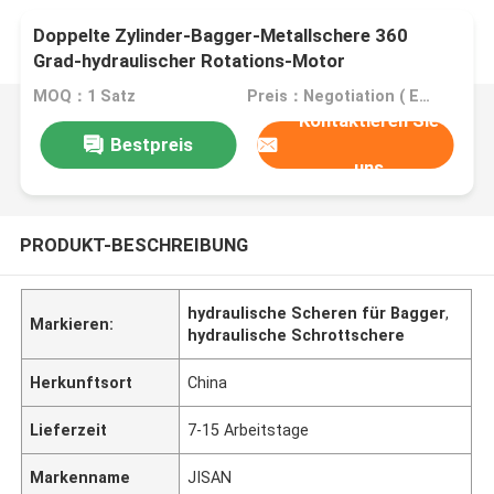
Doppelte Zylinder-Bagger-Metallschere 360
Grad-hydraulischer Rotations-Motor
MOQ：1 Satz
Preis：Negotiation ( EXW , FOB or CIF price )
Kontaktieren Sie
Bestpreis
uns
PRODUKT-BESCHREIBUNG
hydraulische Scheren für Bagger
,
Markieren:
hydraulische Schrottschere
Herkunftsort
China
Lieferzeit
7-15 Arbeitstage
Markenname
JISAN