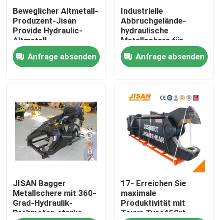
Beweglicher Altmetall-
Industrielle
Produzent-Jisan
Abbruchgelände-
Fabrik-Ausflug
Provide Hydraulic-
hydraulische
Altmetall-
Metallschere für
Scherbagger-
Bagger
Anfrage absenden
Anfrage absenden
Qualitätskontrolle
Demolition Shear
Steel-Ausschnitt
Treten Sie mit uns in Verbindung
Fordern Sie ein Zitat
Company News
JISAN Bagger
17- Erreichen Sie
Bagger-Felsen-Unterbrecher
Metallschere mit 360-
maximale
Grad-Hydraulik-
Produktivität mit
Drehmotor, starke
Teyun Tycs450rt
hydraulischer Felsenunterbrecher