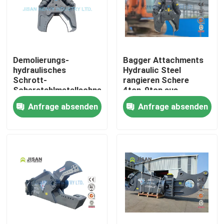
Demolierungs-
Bagger Attachments
hydraulisches
Hydraulic Steel
Schrott-
rangieren Schere
Scherstahlmetallschneider
4ton-9ton aus
für kleinen Hitachi-
Anfrage absenden
Anfrage absenden
Bagger
Haus
Produkte
Über uns