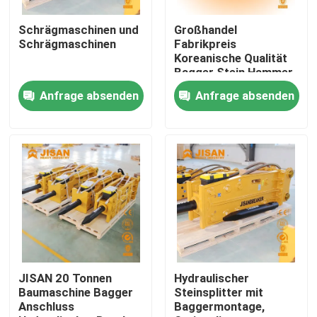
Schrägmaschinen und
Großhandel
Fabrik-Ausflug
Schrägmaschinen
Fabrikpreis
Koreanische Qualität
Bagger Stein Hammer
Qualitätskontrolle
Neues Bauwerk
Anfrage absenden
Anfrage absenden
Bergbau Steinbrecher
Motor Schiefer Motor
Kern
Treten Sie mit uns in Verbindung
Fordern Sie ein Zitat
Company News
Bagger-Felsen-Unterbrecher
JISAN 20 Tonnen
Hydraulischer
Baumaschine Bagger
Steinsplitter mit
Anschluss
Baggermontage,
hydraulischer Felsenunterbrecher