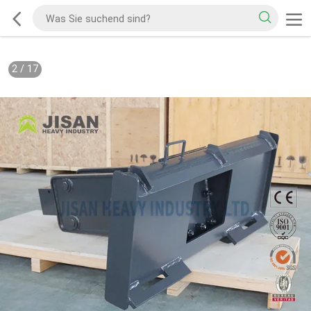
2
/
17