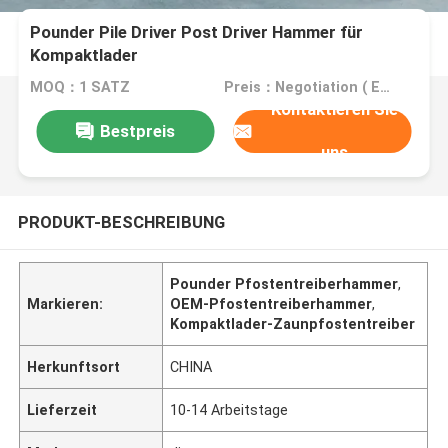
Pounder Pile Driver Post Driver Hammer für
Kompaktlader
MOQ：1 SATZ
Preis：Negotiation ( EXW , FOB or CIF price )
Kontaktieren Sie
Bestpreis
uns
PRODUKT-BESCHREIBUNG
Pounder Pfostentreiberhammer
,
Markieren:
OEM-Pfostentreiberhammer
,
Kompaktlader-Zaunpfostentreiber
Herkunftsort
CHINA
Lieferzeit
10-14 Arbeitstage