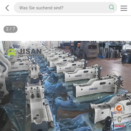
2
/
7