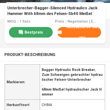
Unterbrecher-Bagger-Silenced Hydraulics Jack
Hammer With 68mm des Felsen-Sb40 Meißel
MOQ：1 Satz
Preis：Negotiation ( EXW , FOB or CIF price )
Kontaktieren Sie
Bestpreis
uns
PRODUKT-BESCHREIBUNG
Bagger Hydraulic Rock Breaker
,
Zum Schweigen gebrachter hydrau
lischer Felsen-Unterbrecher
Markieren:
,
68mm Meißel hydraulischer Jack H
ammer
Herkunftsort
CHINA