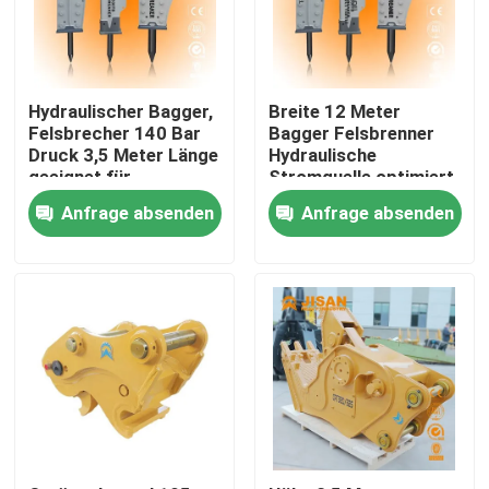
Fabrik-Ausflug
Hydraulischer Bagger,
Breite 12 Meter
Qualitätskontrolle
Felsbrecher 140 Bar
Bagger Felsbrenner
Druck 3,5 Meter Länge
Hydraulische
geeignet für
Stromquelle optimiert
Bauarbeiten und
für
Treten Sie mit uns in Verbindung
Anfrage absenden
Anfrage absenden
Steinbrüche
Energieeinsparungen
und geringere
Betriebskosten
Fordern Sie ein Zitat
Company News
Bagger-Felsen-Unterbrecher
hydraulischer Felsenunterbrecher