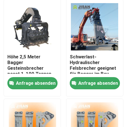
Höhe 2,5 Meter
Schwerlast-
Bagger
Hydraulischer
Gesteinsbrecher
Felsbrecher geeignet
passt 1-100 Tonnen
für Bagger im Bau-
Bagger Breite 1,2
und Bergbau
Anfrage absenden
Anfrage absenden
Meter Hydraulischer
Haus
Hammer für
Ausgrabungsvorhaben
Produkte
Über uns